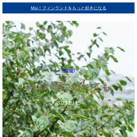
内
Moi！フィンランドをもっと好きになる
容
を
ス
キ
ッ
プ
report
#133 雨にぬれても
2023.10.15