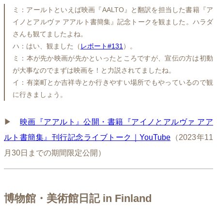
ミ：アールトといえば映画『AALTO』と翻訳を担当した書籍『ア
イノとアルヴァ アアルト書簡集』記念トークを観ました。ハラダ
さんも観てましたよね。
ハ：はい、観ました（
レポート#131
）。
ミ：本が先か映画が先かといったところですが、宣伝の方は初動
が大事なのでまずは映画を！と力説されてましたね。
イ：有楽町とか吉祥寺とか行きやすい場所でもやっているので観
に行きましょう。
▶︎
映画『アアルト』公開・書籍『アイノとアルヴァ アア
ルト書簡集』刊行記念ライブトーク｜YouTube
（2023年11
月30日までの期間限定公開）
博物館・美術館日記 in Finland