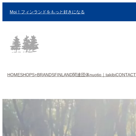
内
Moi！フィンランドをもっと好きになる
容
を
ス
キ
ッ
プ
HOME
SHOPS+BRANDS
FINLAND関連団体
nuotio｜takibi
CONTACT