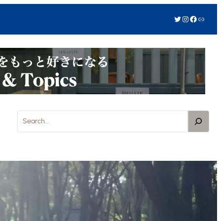
Twitter
Instagram
Facebook
リンク
S
e
a
r
c
h