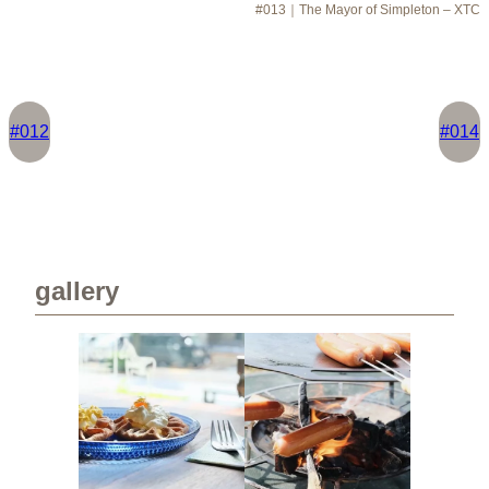
#013｜The Mayor of Simpleton – XTC
#012
#014
gallery