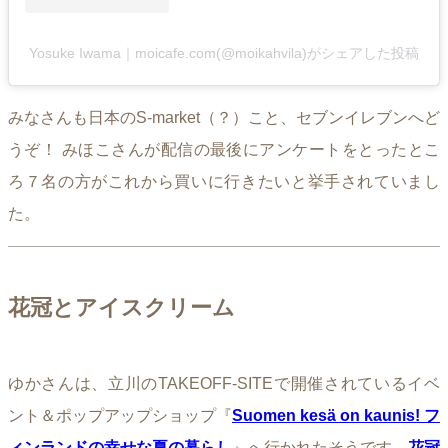
Yosuke Iwama｜moicafe.com(@moikahvila)がシェアした投稿
みなさんも日本のS-market（？）こと、セブンイレブンへど
うぞ！ みほこさんが配信の最後にアンケートをとったとこ
ろ７名の方がこれから買いに行きたいと挙手されていまし
た。
花冠とアイスクリーム
ゆかさんは、立川のTAKEOFF-SITEで開催されているイベ
ント＆ポップアップショップ『
Suomen kesä on kaunis! フ
ィンランドの幸せな夏の暮らし
』へ行かれたそうです。
花冠