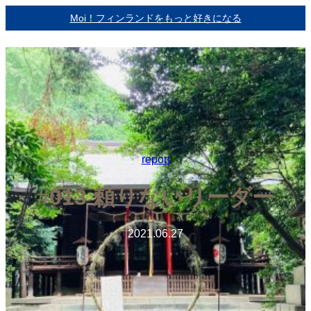
内
Moi！フィンランドをもっと好きになる
容
を
ス
キ
ッ
プ
report
#013 頼りないリーダー
2021.06.27