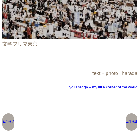
文学フリマ東京
text + photo : harada
yo la tengo – my little corner of the world
#162
#164