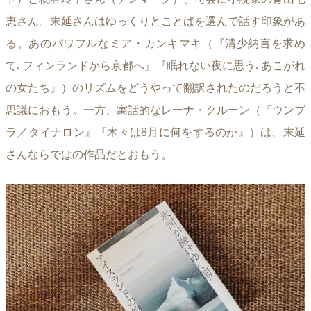
恵さん。末延さんはゆっくりとことばを選んで話す印象があ
る。あのパワフルなミア・カンキマキ（『清少納言を求め
て､フィンランドから京都へ』『眠れない夜に思う､あこがれ
の女たち』）のリズムをどうやって翻訳されたのだろうと不
思議におもう。一方、寓話的なレーナ・クルーン（『ウンブ
ラ／タイナロン』『木々は8月に何をするのか』）は、末延
さんならではの作品だとおもう。