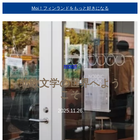
内
Moi！フィンランドをもっと好きになる
容
を
ス
キ
ッ
プ
report
北欧文学の世界へよう
こそ
2025.11.26