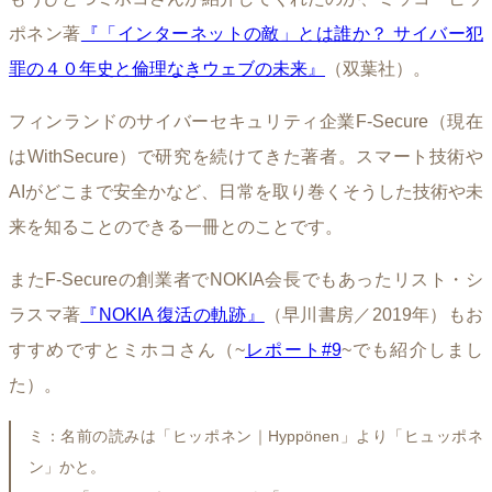
ポネン著
『「インターネットの敵」とは誰か？ サイバー犯
罪の４０年史と倫理なきウェブの未来』
（双葉社）。
フィンランドのサイバーセキュリティ企業F-Secure（現在
はWithSecure）で研究を続けてきた著者。スマート技術や
AIがどこまで安全かなど、日常を取り巻くそうした技術や未
来を知ることのできる一冊とのことです。
またF-Secureの創業者でNOKIA会長でもあったリスト・シ
ラスマ著
『NOKIA 復活の軌跡』
（早川書房／2019年）もお
すすめですとミホコさん（~
レポート#9
~でも紹介しまし
た）。
ミ：名前の読みは「ヒッポネン｜Hyppönen」より「ヒュッポネ
ン」かと。