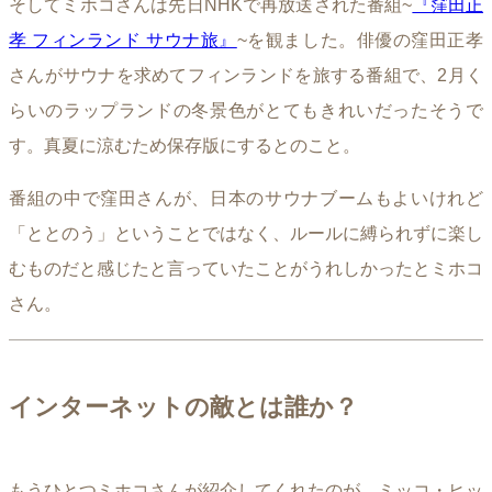
そしてミホコさんは先日NHKで再放送された番組~
『窪田正
孝 フィンランド サウナ旅』
~を観ました。俳優の窪田正孝
さんがサウナを求めてフィンランドを旅する番組で、2月く
らいのラップランドの冬景色がとてもきれいだったそうで
す。真夏に涼むため保存版にするとのこと。
番組の中で窪田さんが、日本のサウナブームもよいけれど
「ととのう」ということではなく、ルールに縛られずに楽し
むものだと感じたと言っていたことがうれしかったとミホコ
さん。
インターネットの敵とは誰か？
もうひとつミホコさんが紹介してくれたのが、ミッコ・ヒッ