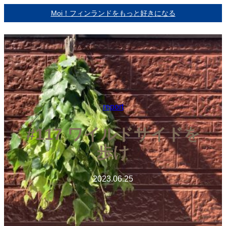
内
Moi！フィンランドをもっと好きになる
容
を
ス
キ
ッ
プ
report
#117 ワイルドサイドを
歩け
2023.06.25