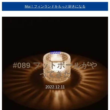
内
Moi！フィンランドをもっと好きになる
容
を
ス
キ
ッ
プ
report
#089 フットボールがや
ってきた
2022.12.11