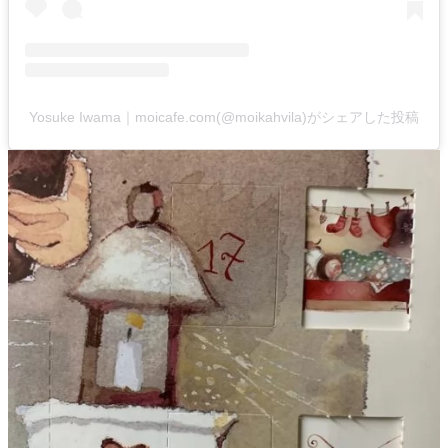
Yosuke Iwama｜moicafe.com(@moikahvila)がシェアした投稿