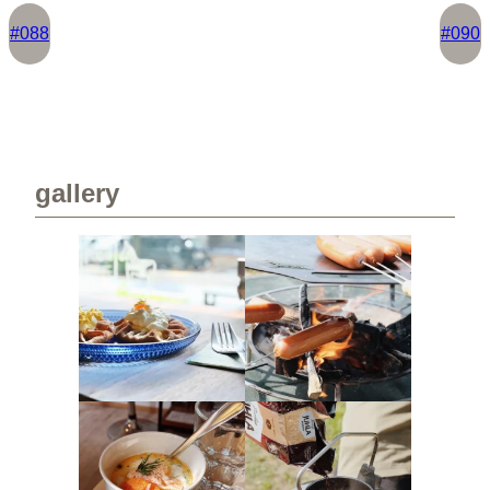
#088
#090
gallery