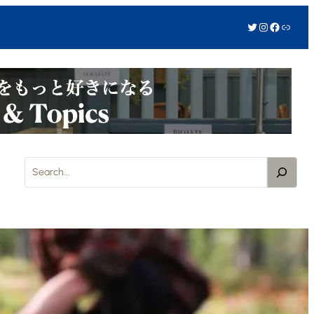
Twitter
Instagram
Facebook
リンク
S
e
a
r
c
h