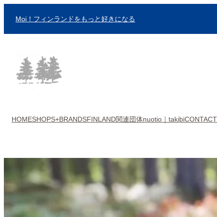
内
Moi！フィンランドをもっと好きになる
容
を
ス
キ
ッ
プ
HOME
SHOPS+BRANDS
FINLAND関連団体
nuotio｜takibi
CONTACT