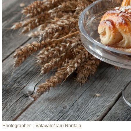
Photographer：Vatavalo/Taru Rantala