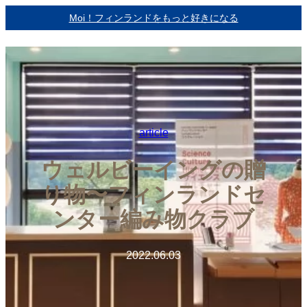
内
Moi！フィンランドをもっと好きになる
容
を
ス
キ
ッ
プ
article
ウェルビーイングの贈
り物〜フィンランドセ
ンター編み物クラブ
2022.06.03