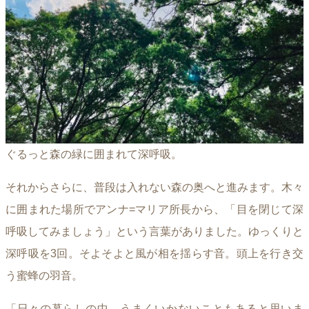
ぐるっと森の緑に囲まれて深呼吸。
それからさらに、普段は入れない森の奥へと進みます。木々
に囲まれた場所でアンナ=マリア所長から、「目を閉じて深
呼吸してみましょう」という言葉がありました。ゆっくりと
深呼吸を3回。そよそよと風が相を揺らす音。頭上を行き交
う蜜蜂の羽音。
「日々の暮らしの中、うまくいかないこともあると思いま