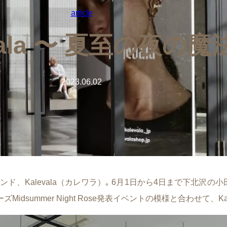
article
vala 〜 夏至の夜の魔
2023.06.02
ンド、Kalevala（カレワラ）｡ 6月1日から4日まで下北沢
summer Night Rose発表イベントの模様と合わせて、Ka