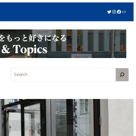
Twitter
Instagram
Facebook
リンク
S
e
a
r
c
h