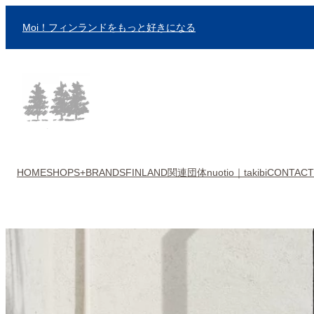
内
Moi！フィンランドをもっと好きになる
容
を
ス
キ
ッ
プ
HOME
SHOPS+BRANDS
FINLAND関連団体
nuotio｜takibi
CONTACT