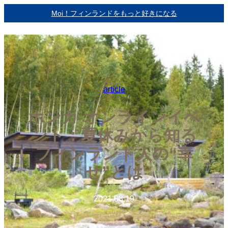
内
Moi！フィンランドをもっと好きになる
容
を
ス
キ
ッ
プ
article
ホンカ オンラインイベ
ント：夏休みから知る
フィンランド人の“幸
せ”とは
2021.08.19