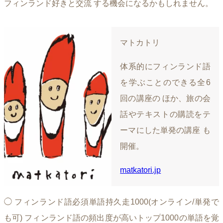
フィンランド好きと交流 する機会になるかもしれません。
マトカトリ
体系的にフィンランド語
を学ぶことのできる全6
回の講座の ほか、旅の会
話やテキストの購読をテ
ーマにした単発の講座 も
開催。
matkatori.jp
◯ フィンランド語必須単語持久走1000(オンライン/単発で
も可) フィンランド語の頻出度が高いトップ1000の単語を覚