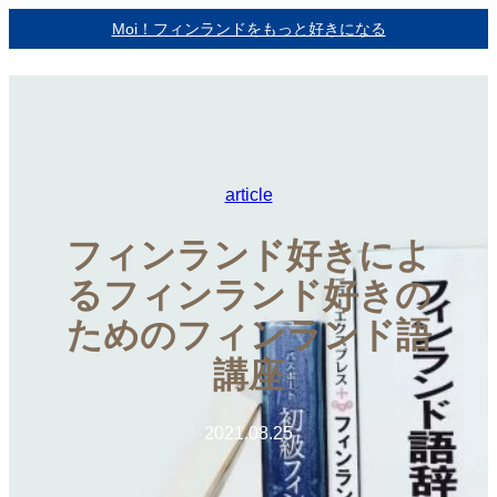
内
Moi！フィンランドをもっと好きになる
容
を
ス
キ
ッ
プ
article
フィンランド好きによ
るフィンランド好きの
ためのフィンランド語
講座
2021.08.25