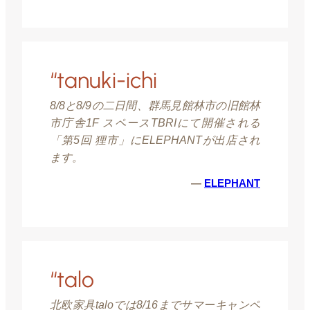
“tanuki-ichi
8/8と8/9の二日間、群馬見館林市の旧館林
市庁舎1F スペースTBRIにて開催される
「第5回 狸市」にELEPHANTが出店され
ます。
—
ELEPHANT
“talo
北欧家具taloでは8/16までサマーキャンペ