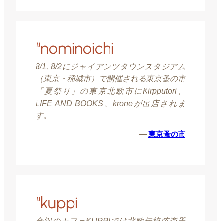
“nominoichi
8/1, 8/2にジャイアンツタウンスタジアム
（東京・稲城市）で開催される東京蚤の市
「夏祭り」の東京北欧市にKirpputori、
LIFE AND BOOKS、kroneが出店されま
す。
—
東京蚤の市
“kuppi
金沢のカフェKUPPIでは北欧伝統弦楽器