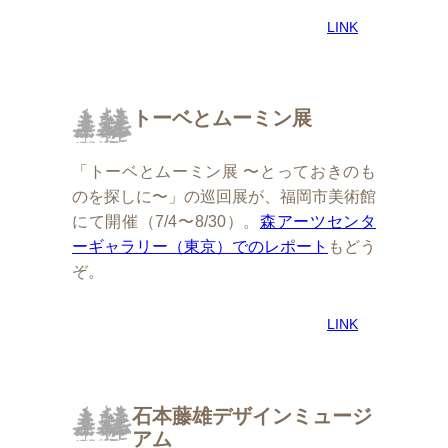
LINK
トーベとムーミン展
「トーベとムーミン展 〜とっておきのも
のを探しに〜」の巡回展が、福岡市美術館
にて開催（7/4〜8/30）。
森アーツセンタ
ーギャラリー（東京）でのレポート
もどう
ぞ。
LINK
石本藤雄デザインミュージ
アム