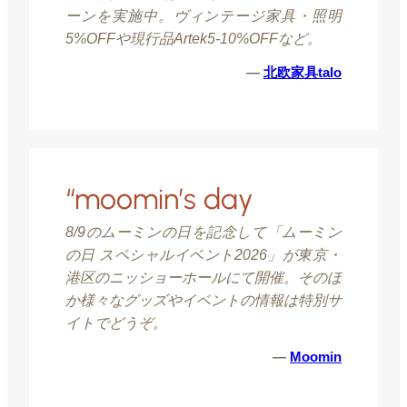
ーンを実施中。ヴィンテージ家具・照明
5%OFFや現行品Artek5-10%OFFなど。
—
北欧家具talo
“moomin’s day
8/9のムーミンの日を記念して「ムーミン
の日 スペシャルイベント2026」が東京・
港区のニッショーホールにて開催。そのほ
か様々なグッズやイベントの情報は特別サ
イトでどうぞ。
—
Moomin