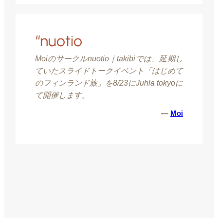
“nuotio
Moiのサークルnuotio｜takibiでは、延期し
ていたスライドトークイベント「はじめて
のフィンランド旅」を8/23にJuhla tokyoに
て開催します。
—
Moi