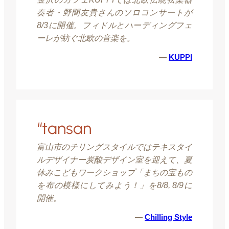
奏者・野間友貴さんのソロコンサートが
8/3に開催。フィドルとハーディングフェ
ーレが紡ぐ北欧の音楽を。
—
KUPPI
“tansan
富山市のチリングスタイルではテキスタイ
ルデザイナー炭酸デザイン室を迎えて、夏
休みこどもワークショップ「まちの宝もの
を布の模様にしてみよう！」を8/8, 8/9に
開催。
—
Chilling Style