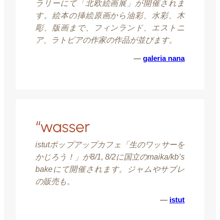
ラリーにて「北欧絵画展」が開催されま
す。絵本の挿絵原画から油彩、水彩、木
彫、版画まで、フィンランド、エストニ
ア、ラトビアの作家の作品が並びます。
—
galeria nana
“wasser
istutポップアップカフェ「生のワッサーを
かじろう！」が8/1, 8/2に国立のmaika/kb’s
bakeにて開催されます。ジャムやサブレ
の販売も
。
—
istut