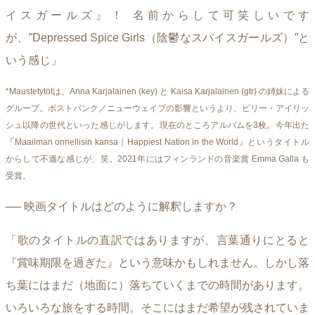
イスガールズ』！ 名前からして可笑しいです
が、”Depressed Spice Girls（陰鬱なスパイスガールズ）”と
いう感じ」
*Maustetytötは、Anna Karjalainen (key) と Kaisa Karjalainen (gtr) の姉妹による
グループ。ポストパンク／ニューウェイブの影響というより、ビリー・アイリッ
シュ以降の世代といった感じがします。現在のところアルバムを3枚。今年出た
『Maailman onnellisin kansa｜Happiest Nation in the World』というタイトル
からして不遜な感じが、笑。2021年にはフィンランドの音楽賞 Emma Galla も
受賞。
── 映画タイトルはどのように解釈しますか？
「歌のタイトルの直訳ではありますが、言葉通りにとると
『賞味期限を過ぎた』という意味かもしれません。しかし落
ち葉にはまだ（地面に）落ちていくまでの時間があります。
いろいろな旅をする時間。そこにはまだ希望が残されていま