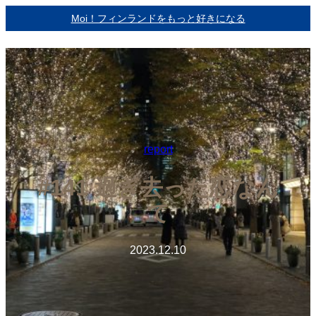
内
Moi！フィンランドをもっと好きになる
容
を
ス
キ
ッ
プ
report
#141 過ぎ去った恋なん
て
2023.12.10