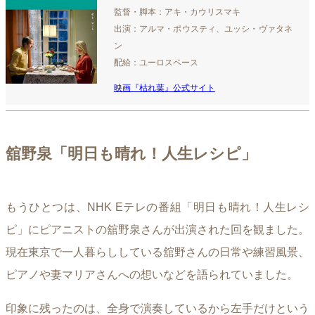
監督・脚本：アキ・カウリスマキ
出演：アルマ・ポウスティ、ユッシ・ヴァタネ
ン
配給：ユーロスペース
映画『枯れ葉』公式サイト
舘野泉「明日も晴れ！人生レシピ」
もうひとつは、NHK Eテレの番組「明日も晴れ！人生レシ
ピ」にピアニストの舘野泉さんが出演された回を観ました。
現在東京で一人暮らししている舘野さんの日常や練習風景、
ピアノや妻マリアさんへの想いなどを語られていました。
印象に残ったのは、全身で演奏しているから左手だけという