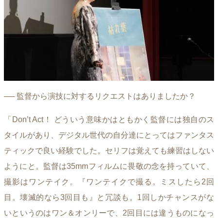
── 監督から演技に対するリクエストはありましたか？
「Don’t Act！ どういう意味かはともかく監督には独自のス
タイルがあり、デジタル世代の自分達にとってはファンタス
ティックで良い経験でした。セリフは覚えても練習はしない
ようにと。監督は35mmフィルムに畏敬の念を持っていて、
撮影はワンテイク。『ワンテイクで撮る。ミスしたら2回
目。壊滅的なら3回目も』と冗談も。1回しかチャンスがな
いというのはワン＆オンリーで、2回目には違うものになっ