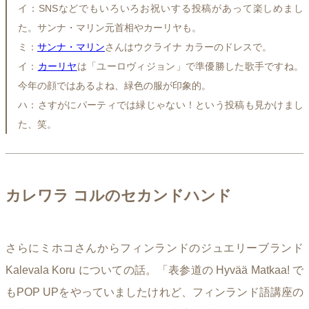
イ：SNSなどでもいろいろお祝いする投稿があって楽しめまし
た。サンナ・マリン元首相やカーリヤも。
ミ：
サンナ・マリン
さんはウクライナ カラーのドレスで。
イ：
カーリヤ
は「ユーロヴィジョン」で準優勝した歌手ですね。
今年の顔ではあるよね、緑色の服が印象的。
ハ：さすがにパーティでは緑じゃない！という投稿も見かけまし
た、笑。
カレワラ コルのセカンドハンド
さらにミホコさんからフィンランドのジュエリーブランド
Kalevala Koru についての話。「表参道の Hyvää Matkaa! で
もPOP UPをやっていましたけれど、フィンランド語講座の