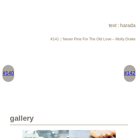
text : harada
#141｜Never Pine For The Old Love – Molly Drake
#140
#142
gallery