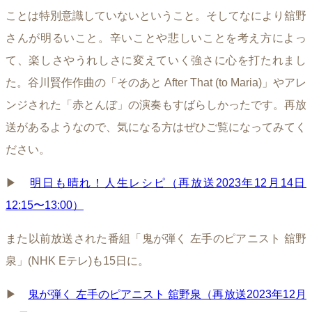
ことは特別意識していないということ。そしてなにより舘野
さんが明るいこと。辛いことや悲しいことを考え方によっ
て、楽しさやうれしさに変えていく強さに心を打たれまし
た。谷川賢作作曲の「そのあと After That (to Maria)」やアレ
ンジされた「赤とんぼ」の演奏もすばらしかったです。再放
送があるようなので、気になる方はぜひご覧になってみてく
ださい。
▶︎
明日も晴れ！人生レシピ（再放送2023年12月14日
12:15〜13:00）
また以前放送された番組「鬼が弾く 左手のピアニスト 舘野
泉」(NHK Eテレ)も15日に。
▶︎
鬼が弾く 左手のピアニスト 舘野泉（再放送2023年12月