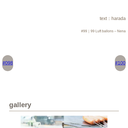
text：harada
#99｜99 Luft ballons – Nena
#098
#100
gallery