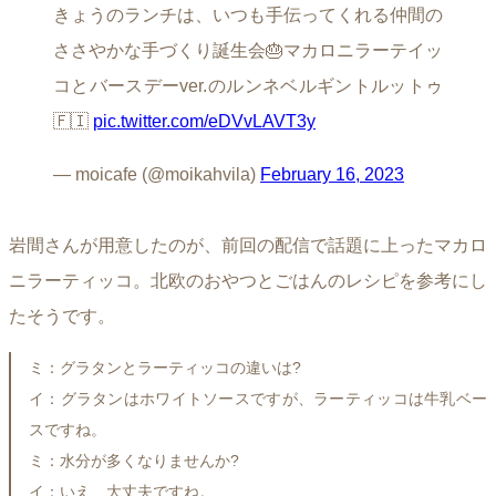
きょうのランチは、いつも手伝ってくれる仲間の
ささやかな手づくり誕生会🎂マカロニラーテイッ
コとバースデーver.のルンネベルギントルットゥ
🇫🇮
pic.twitter.com/eDVvLAVT3y
— moicafe (@moikahvila)
February 16, 2023
岩間さんが用意したのが、前回の配信で話題に上ったマカロ
ニラーティッコ。北欧のおやつとごはんのレシピを参考にし
たそうです。
ミ：グラタンとラーティッコの違いは?
イ：グラタンはホワイトソースですが、ラーティッコは牛乳ベー
スですね。
ミ：水分が多くなりませんか?
イ：いえ、大丈夫ですね。