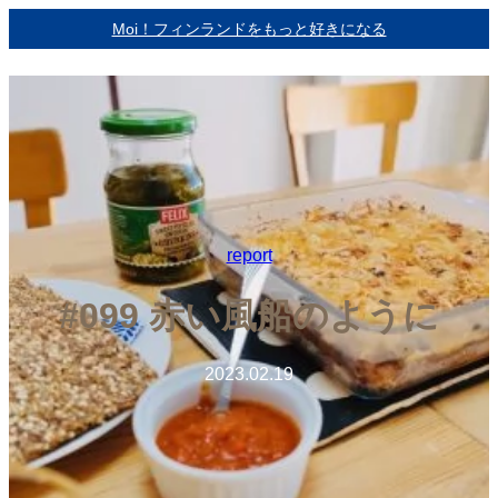
内
Moi！フィンランドをもっと好きになる
容
を
ス
キ
ッ
プ
report
#099 赤い風船のように
2023.02.19