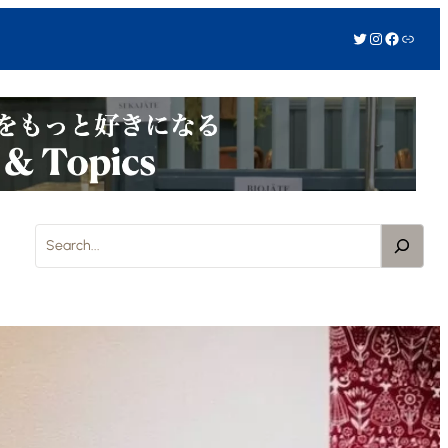
Twitter
Instagram
Facebook
リンク
S
e
a
r
c
h