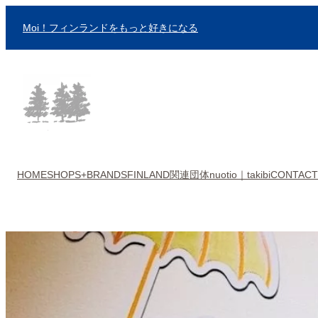
内
Moi！フィンランドをもっと好きになる
容
を
ス
キ
ッ
プ
HOME
SHOPS+BRANDS
FINLAND関連団体
nuotio｜takibi
CONTACT