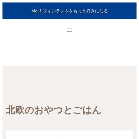
内
Moi！フィンランドをもっと好きになる
容
を
ス
キ
ッ
プ
北欧のおやつとごはん